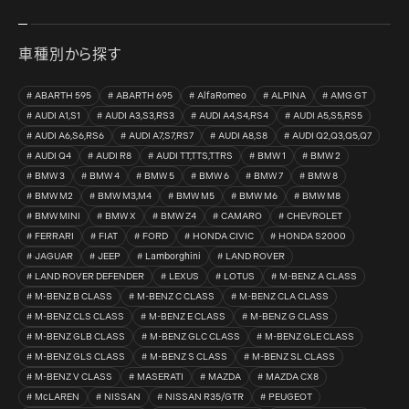
車種別から探す
ABARTH 595
ABARTH 695
AlfaRomeo
ALPINA
AMG GT
AUDI A1,S1
AUDI A3,S3,RS3
AUDI A4,S4,RS4
AUDI A5,S5,RS5
AUDI A6,S6,RS6
AUDI A7,S7,RS7
AUDI A8,S8
AUDI Q2,Q3,Q5,Q7
AUDI Q4
AUDI R8
AUDI TT,TTS,TTRS
BMW 1
BMW 2
BMW 3
BMW 4
BMW 5
BMW 6
BMW 7
BMW 8
BMW M2
BMW M3,M4
BMW M5
BMW M6
BMW M8
BMW MINI
BMW X
BMW Z4
CAMARO
CHEVROLET
FERRARI
FIAT
FORD
HONDA CIVIC
HONDA S2000
JAGUAR
JEEP
Lamborghini
LAND ROVER
LAND ROVER DEFENDER
LEXUS
LOTUS
M-BENZ A CLASS
M-BENZ B CLASS
M-BENZ C CLASS
M-BENZ CLA CLASS
M-BENZ CLS CLASS
M-BENZ E CLASS
M-BENZ G CLASS
M-BENZ GLB CLASS
M-BENZ GLC CLASS
M-BENZ GLE CLASS
M-BENZ GLS CLASS
M-BENZ S CLASS
M-BENZ SL CLASS
M-BENZ V CLASS
MASERATI
MAZDA
MAZDA CX8
McLAREN
NISSAN
NISSAN R35/GTR
PEUGEOT