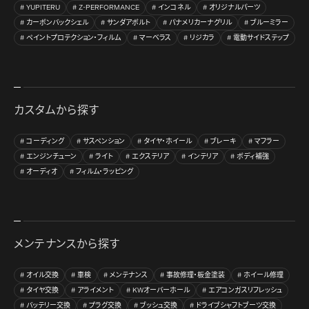
YUPITERU
Z-PERFORMANCE
インコネル
オリジナルパーツ
カーボンバックシェル
サンダアボルト
パナメリカーナグリル
ブルーミラー
ペイントプロテクション・フィルム
マーベラス
リジカラ
電動サイドステップ
カスタムから探す
コーディング
サスペンション
タイヤ・ホイール
ブレーキ
マフラー
エンジンチューン
ライト
エクステリア
インテリア
ボディ補強
オーディオ
フィルム・ラッピング
メンテナンスから探す
オイル交換
車検
メンテナンス
事故修理・板金塗装
ホイール修理
タイヤ交換
アライメント
KWオーバーホール
エアコンガスリフレッシュ
バッテリー交換
プラグ交換
ブッシュ交換
ドライブシャフトブーツ交換