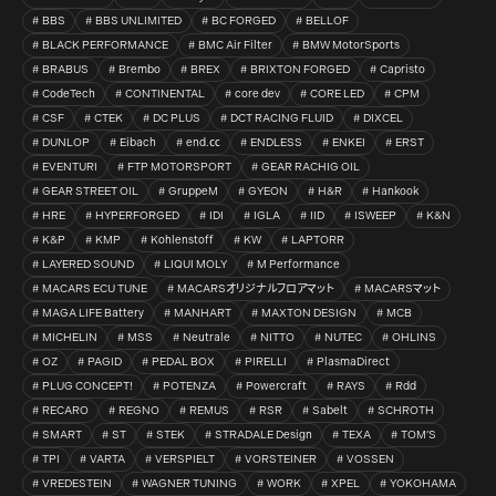
BBS
BBS UNLIMITED
BC FORGED
BELLOF
BLACK PERFORMANCE
BMC Air Filter
BMW MotorSports
BRABUS
Brembo
BREX
BRIXTON FORGED
Capristo
CodeTech
CONTINENTAL
core dev
CORE LED
CPM
CSF
CTEK
DC PLUS
DCT RACING FLUID
DIXCEL
DUNLOP
Eibach
end.㏄
ENDLESS
ENKEI
ERST
EVENTURI
FTP MOTORSPORT
GEAR RACHIG OIL
GEAR STREET OIL
GruppeM
GYEON
H&R
Hankook
HRE
HYPERFORGED
IDI
IGLA
IID
ISWEEP
K&N
K&P
KMP
Kohlenstoff
KW
LAPTORR
LAYERED SOUND
LIQUI MOLY
M Performance
MACARS ECU TUNE
MACARSオリジナルフロアマット
MACARSマット
MAGA LIFE Battery
MANHART
MAXTON DESIGN
MCB
MICHELIN
MSS
Neutrale
NITTO
NUTEC
OHLINS
OZ
PAGID
PEDAL BOX
PIRELLI
PlasmaDirect
PLUG CONCEPT!
POTENZA
Powercraft
RAYS
Rdd
RECARO
REGNO
REMUS
RSR
Sabelt
SCHROTH
SMART
ST
STEK
STRADALE Design
TEXA
TOM’S
TPI
VARTA
VERSPIELT
VORSTEINER
VOSSEN
VREDESTEIN
WAGNER TUNING
WORK
XPEL
YOKOHAMA