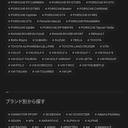
PORSCHE 911 CARRERA
PORSCHE 911 GT2RS
PORSCHE 911 GT3
PORSCHE 911 GT3RS
PORSCHE Boxter
PORSCHE CAYENNE
PORSCHE Cayman
PORSCHE GT4
PORSCHE GT4RS
PORSCHE GTS
Porsche Macan
PORSCHE PANAMERA
PORSCHE Spider
PORSCHE SPYDER RS
PORSCHE Taycan Turbo
RANGE ROVER EVOQUE
RANGE ROVER SPORT
RENAULT
Rolls-Royce
SUBARU
SUZUKI
TESLA
TOYOTA
TOYOTA ALPHARD&VLELLFIRE
TOYOTA LAND CRUISER
VITA
VOLVO
VW GOLF 5
VW GOLF 6
VW GOLF 7
VW GOLF 8
VW GOLF TOURAN
VW GOLF VARIANT
VW JETTA
VW PASSAT
VW POLO
VW SCIROCCO
VW T-ROC
VW THE BEETLE
VW TIGUAN
VW TOUAREG
VW UP!
ブランド別から探す
034MOTOR SPORT
3D DESIGN
AC SCHNITZER
Adam's Polishes
ADVAN
aFe
AKRAPOVIC
ALPHA-N
ALPINE
AP RACING
arc
Arkym
ARMYTRIX
asr
balance it