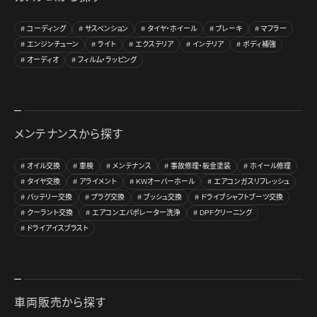
コーディング
サスペンション
タイヤ・ホイール
ブレーキ
マフラー
エンジンチューン
ライト
エクステリア
インテリア
ボディ補強
オーディオ
フィルム・ラッピング
メンテナンスから探す
オイル交換
車検
メンテナンス
事故修理・板金塗装
ホイール修理
タイヤ交換
アライメント
KWオーバーホール
エアコンガスリフレッシュ
バッテリー交換
プラグ交換
ブッシュ交換
ドライブシャフトブーツ交換
クーラント交換
エアコンエバポレーター洗浄
DPFクリーニング
ドライアイスブラスト
車両販売から探す