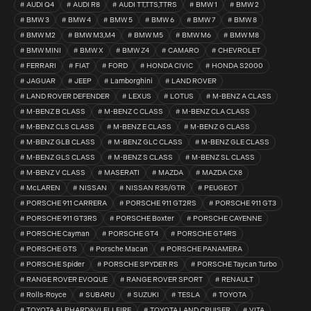
AUDI Q4
AUDI R8
AUDI TT,TTS,TTRS
BMW 1
BMW 2
BMW 3
BMW 4
BMW 5
BMW 6
BMW 7
BMW 8
BMW M2
BMW M3,M4
BMW M5
BMW M6
BMW M8
BMW MINI
BMW X
BMW Z4
CAMARO
CHEVROLET
FERRARI
FIAT
FORD
HONDA CIVIC
HONDA S2000
JAGUAR
JEEP
Lamborghini
LAND ROVER
LAND ROVER DEFENDER
LEXUS
LOTUS
M-BENZ A CLASS
M-BENZ B CLASS
M-BENZ C CLASS
M-BENZ CLA CLASS
M-BENZ CLS CLASS
M-BENZ E CLASS
M-BENZ G CLASS
M-BENZ GLB CLASS
M-BENZ GLC CLASS
M-BENZ GLE CLASS
M-BENZ GLS CLASS
M-BENZ S CLASS
M-BENZ SL CLASS
M-BENZ V CLASS
MASERATI
MAZDA
MAZDA CX8
McLAREN
NISSAN
NISSAN R35/GTR
PEUGEOT
PORSCHE 911 CARRERA
PORSCHE 911 GT2RS
PORSCHE 911 GT3
PORSCHE 911 GT3RS
PORSCHE Boxter
PORSCHE CAYENNE
PORSCHE Cayman
PORSCHE GT4
PORSCHE GT4RS
PORSCHE GTS
Porsche Macan
PORSCHE PANAMERA
PORSCHE Spider
PORSCHE SPYDER RS
PORSCHE Taycan Turbo
RANGE ROVER EVOQUE
RANGE ROVER SPORT
RENAULT
Rolls-Royce
SUBARU
SUZUKI
TESLA
TOYOTA
TOYOTA ALPHARD&VLELLFIRE
TOYOTA LAND CRUISER
VITA