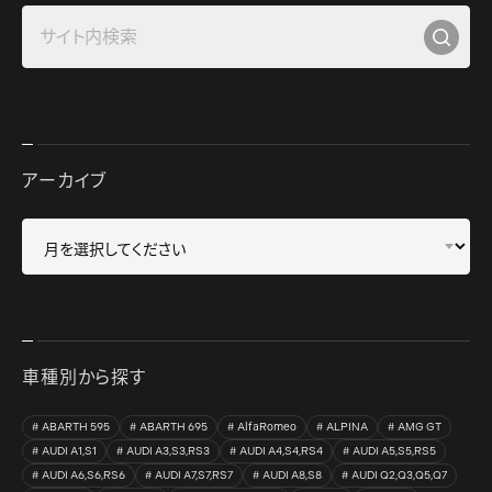
アーカイブ
車種別から探す
ABARTH 595
ABARTH 695
AlfaRomeo
ALPINA
AMG GT
AUDI A1,S1
AUDI A3,S3,RS3
AUDI A4,S4,RS4
AUDI A5,S5,RS5
AUDI A6,S6,RS6
AUDI A7,S7,RS7
AUDI A8,S8
AUDI Q2,Q3,Q5,Q7