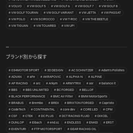
VOLVO
VW GOLF 5
VW GOLF 6
VW GOLF 7
VW GOLF 8
VW GOLF TOURAN
VW GOLF VARIANT
VW JETTA
VW PASSAT
VW POLO
VW SCIROCCO
VW T-ROC
VW THE BEETLE
VW TIGUAN
VW TOUAREG
VW UP!
ブランド別から探す
034MOTOR SPORT
3D DESIGN
AC SCHNITZER
Adam's Polishes
ADVAN
aFe
AKRAPOVIC
ALPHA-N
ALPINE
AP RACING
arc
Arkym
ARMYTRIX
asr
balance it
BBS
BBS UNLIMITED
BC FORGED
BELLOF
BLACK PERFORMANCE
BMC Air Filter
BMW MotorSports
BRABUS
Brembo
BREX
BRIXTON FORGED
Capristo
CodeTech
CONTINENTAL
core dev
CORE LED
CPM
CSF
CTEK
DC PLUS
DCT RACING FLUID
DIXCEL
DUNLOP
Eibach
end.㏄
ENDLESS
ENKEI
ERST
EVENTURI
FTP MOTORSPORT
GEAR RACHIG OIL