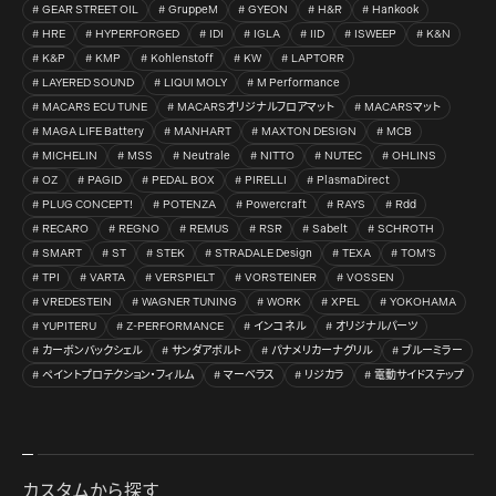
GEAR STREET OIL
GruppeM
GYEON
H&R
Hankook
HRE
HYPERFORGED
IDI
IGLA
IID
ISWEEP
K&N
K&P
KMP
Kohlenstoff
KW
LAPTORR
LAYERED SOUND
LIQUI MOLY
M Performance
MACARS ECU TUNE
MACARSオリジナルフロアマット
MACARSマット
MAGA LIFE Battery
MANHART
MAXTON DESIGN
MCB
MICHELIN
MSS
Neutrale
NITTO
NUTEC
OHLINS
OZ
PAGID
PEDAL BOX
PIRELLI
PlasmaDirect
PLUG CONCEPT!
POTENZA
Powercraft
RAYS
Rdd
RECARO
REGNO
REMUS
RSR
Sabelt
SCHROTH
SMART
ST
STEK
STRADALE Design
TEXA
TOM’S
TPI
VARTA
VERSPIELT
VORSTEINER
VOSSEN
VREDESTEIN
WAGNER TUNING
WORK
XPEL
YOKOHAMA
YUPITERU
Z-PERFORMANCE
インコネル
オリジナルパーツ
カーボンバックシェル
サンダアボルト
パナメリカーナグリル
ブルーミラー
ペイントプロテクション・フィルム
マーベラス
リジカラ
電動サイドステップ
カスタムから探す