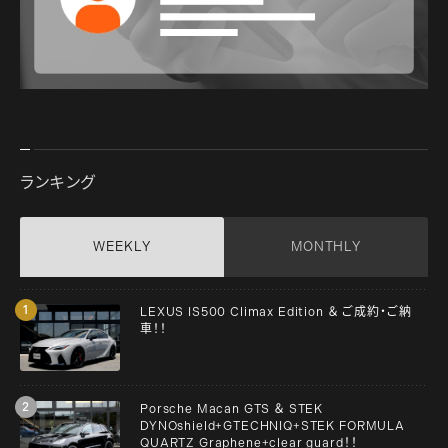
ランキング
WEEKLY
MONTHLY
LEXUS IS500 Climax Edition ＆ ご成約・ご納
車！！
Porsche Macan GTS ＆ STEK
DYNOshield+GTECHNIQ+STEK FORMULA
QUARTZ Graphene+clear guard！！