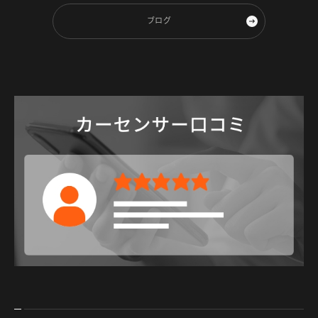
fiber diffuser！！
ブログ