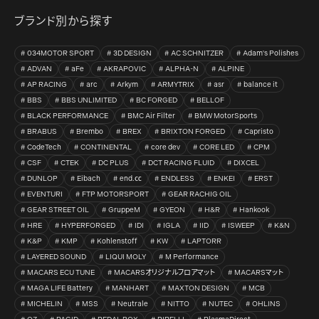
ブランド別から探す
034MOTOR SPORT
3D DESIGN
AC SCHNITZER
Adam's Polishes
ADVAN
aFe
AKRAPOVIC
ALPHA-N
ALPINE
AP RACING
arc
Arkym
ARMYTRIX
asr
balance it
BBS
BBS UNLIMITED
BC FORGED
BELLOF
BLACK PERFORMANCE
BMC Air Filter
BMW MotorSports
BRABUS
Brembo
BREX
BRIXTON FORGED
Capristo
CodeTech
CONTINENTAL
core dev
CORE LED
CPM
CSF
CTEK
DC PLUS
DCT RACING FLUID
DIXCEL
DUNLOP
Eibach
end.㏄
ENDLESS
ENKEI
ERST
EVENTURI
FTP MOTORSPORT
GEAR RACHIG OIL
GEAR STREET OIL
GruppeM
GYEON
H&R
Hankook
HRE
HYPERFORGED
IDI
IGLA
IID
ISWEEP
K&N
K&P
KMP
Kohlenstoff
KW
LAPTORR
LAYERED SOUND
LIQUI MOLY
M Performance
MACARS ECU TUNE
MACARSオリジナルフロアマット
MACARSマット
MAGA LIFE Battery
MANHART
MAXTON DESIGN
MCB
MICHELIN
MSS
Neutrale
NITTO
NUTEC
OHLINS