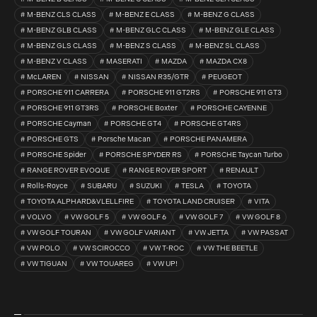
M-BENZ CLS CLASS
M-BENZ E CLASS
M-BENZ G CLASS
M-BENZ GLB CLASS
M-BENZ GLC CLASS
M-BENZ GLE CLASS
M-BENZ GLS CLASS
M-BENZ S CLASS
M-BENZ SL CLASS
M-BENZ V CLASS
MASERATI
MAZDA
MAZDA CX8
McLAREN
NISSAN
NISSAN R35/GTR
PEUGEOT
PORSCHE 911 CARRERA
PORSCHE 911 GT2RS
PORSCHE 911 GT3
PORSCHE 911 GT3RS
PORSCHE Boxter
PORSCHE CAYENNE
PORSCHE Cayman
PORSCHE GT4
PORSCHE GT4RS
PORSCHE GTS
Porsche Macan
PORSCHE PANAMERA
PORSCHE Spider
PORSCHE SPYDER RS
PORSCHE Taycan Turbo
RANGE ROVER EVOQUE
RANGE ROVER SPORT
RENAULT
Rolls-Royce
SUBARU
SUZUKI
TESLA
TOYOTA
TOYOTA ALPHARD&VLELLFIRE
TOYOTA LAND CRUISER
VITA
VOLVO
VW GOLF 5
VW GOLF 6
VW GOLF 7
VW GOLF 8
VW GOLF TOURAN
VW GOLF VARIANT
VW JETTA
VW PASSAT
VW POLO
VW SCIROCCO
VW T-ROC
VW THE BEETLE
VW TIGUAN
VW TOUAREG
VW UP!