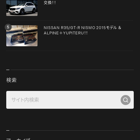
交換！！
NISSAN R35/GT-R NISMO 2015モデル ＆
ALPINE＋YUPITERU！！
検索