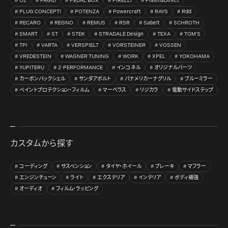
OZ
PAGID
PEDAL BOX
PIRELLI
PlasmaDirect
PLUG CONCEPT!
POTENZA
Powercraft
RAYS
Rdd
RECARO
REGNO
REMUS
RSR
Sabelt
SCHROTH
SMART
ST
STEK
STRADALE Design
TEXA
TOM’S
TPI
VARTA
VERSPIELT
VORSTEINER
VOSSEN
VREDESTEIN
WAGNER TUNING
WORK
XPEL
YOKOHAMA
YUPITERU
Z-PERFORMANCE
インコネル
オリジナルパーツ
カーボンバックシェル
サンダアボルト
パナメリカーナグリル
ブルーミラー
ペイントプロテクション・フィルム
マーベラス
リジカラ
電動サイドステップ
カスタムから探す
コーディング
サスペンション
タイヤ・ホイール
ブレーキ
マフラー
エンジンチューン
ライト
エクステリア
インテリア
ボディ補強
オーディオ
フィルム・ラッピング