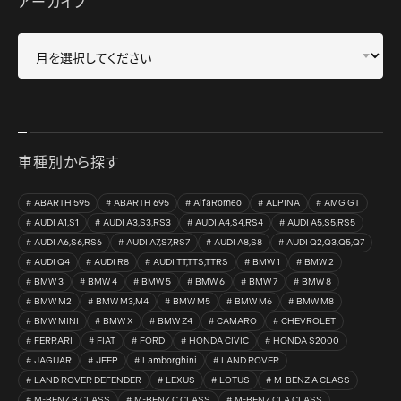
アーカイブ
車種別から探す
ABARTH 595
ABARTH 695
AlfaRomeo
ALPINA
AMG GT
AUDI A1,S1
AUDI A3,S3,RS3
AUDI A4,S4,RS4
AUDI A5,S5,RS5
AUDI A6,S6,RS6
AUDI A7,S7,RS7
AUDI A8,S8
AUDI Q2,Q3,Q5,Q7
AUDI Q4
AUDI R8
AUDI TT,TTS,TTRS
BMW 1
BMW 2
BMW 3
BMW 4
BMW 5
BMW 6
BMW 7
BMW 8
BMW M2
BMW M3,M4
BMW M5
BMW M6
BMW M8
BMW MINI
BMW X
BMW Z4
CAMARO
CHEVROLET
FERRARI
FIAT
FORD
HONDA CIVIC
HONDA S2000
JAGUAR
JEEP
Lamborghini
LAND ROVER
LAND ROVER DEFENDER
LEXUS
LOTUS
M-BENZ A CLASS
M-BENZ B CLASS
M-BENZ C CLASS
M-BENZ CLA CLASS