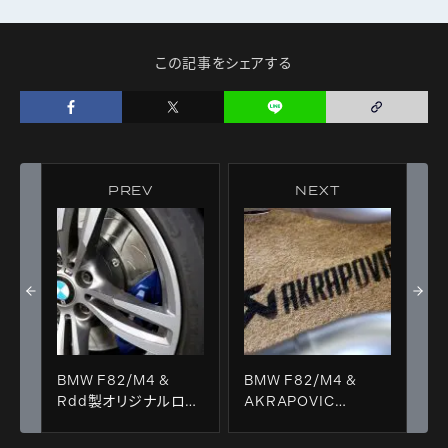
この記事をシェアする
PREV
NEXT
BMW F82/M4 &
BMW F82/M4 &
Rdd製オリジナルロー
AKRAPOVIC
ターKit＋KW V-3装
Evolution Line
着！！
(Titanium)＋Carbon