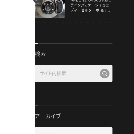
M-BENZ G450d AMG
ラインパッケージ (ISG)
ディーゼルターボ ＆ iiD
スペーサー！！
検索
アーカイブ