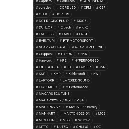
Capristo
CodeTech
CONTINENTAL
core dev
CORE LED
CPM
CSF
CTEK
DC PLUS
DCT RACING FLUID
DIXCEL
DUNLOP
Eibach
end.㏄
ENDLESS
ENKEI
ERST
EVENTURI
FTP MOTORSPORT
GEAR RACHIG OIL
GEAR STREET OIL
GruppeM
GYEON
H&R
Hankook
HRE
HYPERFORGED
IDI
IGLA
IID
ISWEEP
K&N
K&P
KMP
Kohlenstoff
KW
LAPTORR
LAYERED SOUND
LIQUI MOLY
M Performance
MACARS ECU TUNE
MACARSオリジナルフロアマット
MACARSマット
MAGA LIFE Battery
MANHART
MAXTON DESIGN
MCB
MICHELIN
MSS
Neutrale
NITTO
NUTEC
OHLINS
OZ