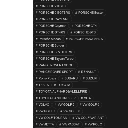
PORSCHE 911 GT3
PORSCHE 911 GT3RS
PORSCHE Boxter
PORSCHE CAYENNE
PORSCHE Cayman
PORSCHE GT4
PORSCHE GT4RS
PORSCHE GTS
Porsche Macan
PORSCHE PANAMERA
PORSCHE Spider
PORSCHE SPYDER RS
PORSCHE Taycan Turbo
RANGE ROVER EVOQUE
RANGE ROVER SPORT
RENAULT
Rolls-Royce
SUBARU
SUZUKI
TESLA
TOYOTA
TOYOTA ALPHARD&VLELLFIRE
TOYOTA LAND CRUISER
VITA
VOLVO
VW GOLF 5
VW GOLF 6
VW GOLF 7
VW GOLF 8
VW GOLF TOURAN
VW GOLF VARIANT
VW JETTA
VW PASSAT
VW POLO