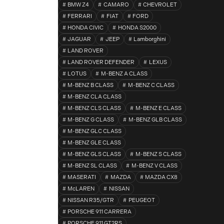
BMW Z4
CAMARO
CHEVROLET
FERRARI
FIAT
FORD
HONDA CIVIC
HONDA S2000
JAGUAR
JEEP
Lamborghini
LAND ROVER
LAND ROVER DEFENDER
LEXUS
LOTUS
M-BENZ A CLASS
M-BENZ B CLASS
M-BENZ C CLASS
M-BENZ CLA CLASS
M-BENZ CLS CLASS
M-BENZ E CLASS
M-BENZ G CLASS
M-BENZ GLB CLASS
M-BENZ GLC CLASS
M-BENZ GLE CLASS
M-BENZ GLS CLASS
M-BENZ S CLASS
M-BENZ SL CLASS
M-BENZ V CLASS
MASERATI
MAZDA
MAZDA CX8
McLAREN
NISSAN
NISSAN R35/GTR
PEUGEOT
PORSCHE 911 CARRERA
PORSCHE 911 GT2RS