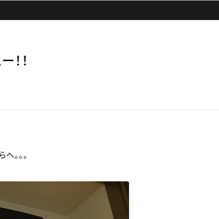
ュー！！
へ。。。