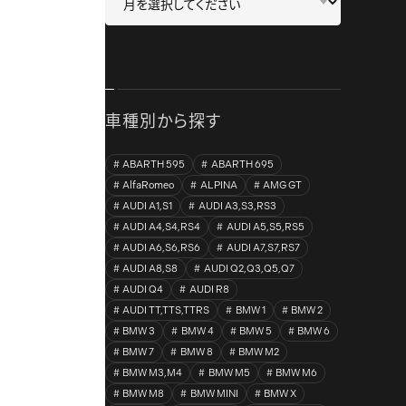
車種別から探す
ABARTH 595
ABARTH 695
AlfaRomeo
ALPINA
AMG GT
AUDI A1,S1
AUDI A3,S3,RS3
AUDI A4,S4,RS4
AUDI A5,S5,RS5
AUDI A6,S6,RS6
AUDI A7,S7,RS7
AUDI A8,S8
AUDI Q2,Q3,Q5,Q7
AUDI Q4
AUDI R8
AUDI TT,TTS,TTRS
BMW 1
BMW 2
BMW 3
BMW 4
BMW 5
BMW 6
BMW 7
BMW 8
BMW M2
BMW M3,M4
BMW M5
BMW M6
BMW M8
BMW MINI
BMW X