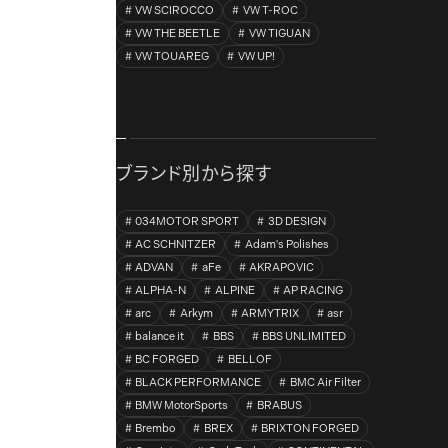
VW SCIROCCO
VW T-ROC
VW THE BEETLE
VW TIGUAN
VW TOUAREG
VW UP!
ブランド別から探す
034MOTOR SPORT
3D DESIGN
AC SCHNITZER
Adam's Polishes
ADVAN
aFe
AKRAPOVIC
ALPHA-N
ALPINE
AP RACING
arc
Arkym
ARMYTRIX
asr
balance it
BBS
BBS UNLIMITED
BC FORGED
BELLOF
BLACK PERFORMANCE
BMC Air Filter
BMW MotorSports
BRABUS
Brembo
BREX
BRIXTON FORGED