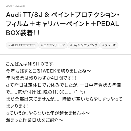
2014.12.25
Audi TT/8J & ペイントプロテクション・
フィルム＋キャリパーペイント＋PEDAL
BOX装着！！
AUDI TT,TTS,TTRS
エンジンチューン
フィルム・ラッピング
ブレーキ
こんばんはNISHIOです。
今年も残すところ1WEEKを切りましたね～
年内営業は残りわずか4日間です！！
さて昨日は定休日でお休みでしたが、一日中年賀状の準備
で。。。気が付けば、晩の11：30.。。。(^_^;)
まだ全部出来てませんが。。。時間が空いたら少しずつやって
まいります！
っていうか、やらないと年が越せませんネ～
溜まった作業日誌をご紹介～