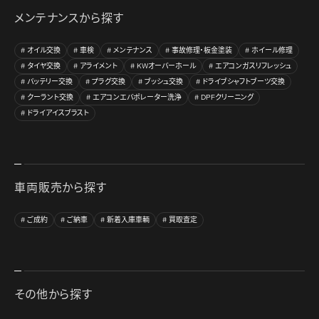
メンテナンスから探す
オイル交換
車検
メンテナンス
事故修理・板金塗装
ホイール修理
タイヤ交換
アライメント
KWオーバーホール
エアコンガスリフレッシュ
バッテリー交換
プラグ交換
ブッシュ交換
ドライブシャフトブーツ交換
クーラント交換
エアコンエバポレーター洗浄
DPFクリーニング
ドライアイスブラスト
車両販売から探す
ご成約
ご納車
新着入庫車輌
買取査定
その他から探す