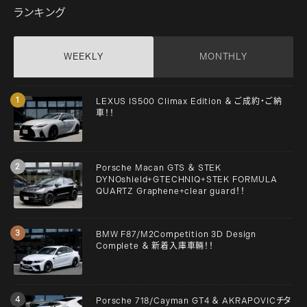
ランキング
WEEKLY
MONTHLY
LEXUS IS500 Climax Edition ＆ ご成約・ご納
車！！
Porsche Macan GTS ＆ STEK
DYNOshield+GTECHNIQ+STEK FORMULA
QUARTZ Graphene+clear guard！！
BMW F87/M2Competition 3D Design
Complete ＆ 新着入庫車輛！！
Porsche 718/Cayman GT4 ＆ AKRAPOVICチタ