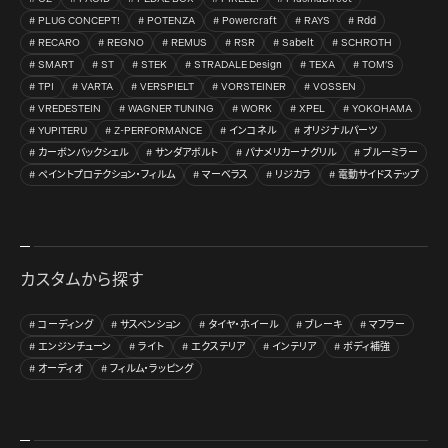
PLUG CONCEPT!
POTENZA
Powercraft
RAYS
Rdd
RECARO
REGNO
REMUS
RSR
Sabelt
SCHROTH
SMART
ST
STEK
STRADALE Design
TEXA
TOM’S
TPI
VARTA
VERSPIELT
VORSTEINER
VOSSEN
VREDESTEIN
WAGNER TUNING
WORK
XPEL
YOKOHAMA
YUPITERU
Z-PERFORMANCE
インコネル
オリジナルパーツ
カーボンバックシェル
サンダアボルト
パナメリカーナグリル
ブルーミラー
ペイントプロテクション・フィルム
マーベラス
リジカラ
電動サイドステップ
カスタムから探す
コーディング
サスペンション
タイヤ・ホイール
ブレーキ
マフラー
エンジンチューン
ライト
エクステリア
インテリア
ボディ補強
オーディオ
フィルム・ラッピング