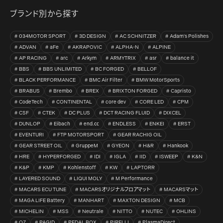
ブランド別から探す
034MOTOR SPORT
3D DESIGN
AC SCHNITZER
Adam's Polishes
ADVAN
aFe
AKRAPOVIC
ALPHA-N
ALPINE
AP RACING
arc
Arkym
ARMYTRIX
asr
balance it
BBS
BBS UNLIMITED
BC FORGED
BELLOF
BLACK PERFORMANCE
BMC Air Filter
BMW MotorSports
BRABUS
Brembo
BREX
BRIXTON FORGED
Capristo
CodeTech
CONTINENTAL
core dev
CORE LED
CPM
CSF
CTEK
DC PLUS
DCT RACING FLUID
DIXCEL
DUNLOP
Eibach
end.㏄
ENDLESS
ENKEI
ERST
EVENTURI
FTP MOTORSPORT
GEAR RACHIG OIL
GEAR STREET OIL
GruppeM
GYEON
H&R
Hankook
HRE
HYPERFORGED
IDI
IGLA
IID
ISWEEP
K&N
K&P
KMP
Kohlenstoff
KW
LAPTORR
LAYERED SOUND
LIQUI MOLY
M Performance
MACARS ECU TUNE
MACARSオリジナルフロアマット
MACARSマット
MAGA LIFE Battery
MANHART
MAXTON DESIGN
MCB
MICHELIN
MSS
Neutrale
NITTO
NUTEC
OHLINS
OZ
PAGID
PEDAL BOX
PIRELLI
PlasmaDirect