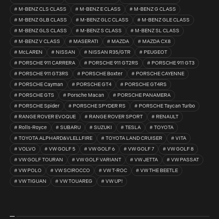
M-BENZ CLS CLASS
M-BENZ E CLASS
M-BENZ G CLASS
M-BENZ GLB CLASS
M-BENZ GLC CLASS
M-BENZ GLE CLASS
M-BENZ GLS CLASS
M-BENZ S CLASS
M-BENZ SL CLASS
M-BENZ V CLASS
MASERATI
MAZDA
MAZDA CX8
McLAREN
NISSAN
NISSAN R35/GTR
PEUGEOT
PORSCHE 911 CARRERA
PORSCHE 911 GT2RS
PORSCHE 911 GT3
PORSCHE 911 GT3RS
PORSCHE Boxter
PORSCHE CAYENNE
PORSCHE Cayman
PORSCHE GT4
PORSCHE GT4RS
PORSCHE GTS
Porsche Macan
PORSCHE PANAMERA
PORSCHE Spider
PORSCHE SPYDER RS
PORSCHE Taycan Turbo
RANGE ROVER EVOQUE
RANGE ROVER SPORT
RENAULT
Rolls-Royce
SUBARU
SUZUKI
TESLA
TOYOTA
TOYOTA ALPHARD&VLELLFIRE
TOYOTA LAND CRUISER
VITA
VOLVO
VW GOLF 5
VW GOLF 6
VW GOLF 7
VW GOLF 8
VW GOLF TOURAN
VW GOLF VARIANT
VW JETTA
VW PASSAT
VW POLO
VW SCIROCCO
VW T-ROC
VW THE BEETLE
VW TIGUAN
VW TOUAREG
VW UP!