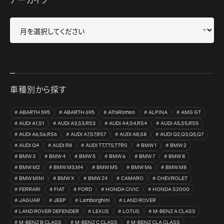
アーカイブ
車種別から探す
ABARTH 595
ABARTH 695
AlfaRomeo
ALPINA
AMG GT
AUDI A1,S1
AUDI A3,S3,RS3
AUDI A4,S4,RS4
AUDI A5,S5,RS5
AUDI A6,S6,RS6
AUDI A7,S7,RS7
AUDI A8,S8
AUDI Q2,Q3,Q5,Q7
AUDI Q4
AUDI R8
AUDI TT,TTS,TTRS
BMW 1
BMW 2
BMW 3
BMW 4
BMW 5
BMW 6
BMW 7
BMW 8
BMW M2
BMW M3,M4
BMW M5
BMW M6
BMW M8
BMW MINI
BMW X
BMW Z4
CAMARO
CHEVROLET
FERRARI
FIAT
FORD
HONDA CIVIC
HONDA S2000
JAGUAR
JEEP
Lamborghini
LAND ROVER
LAND ROVER DEFENDER
LEXUS
LOTUS
M-BENZ A CLASS
M-BENZ B CLASS
M-BENZ C CLASS
M-BENZ CLA CLASS