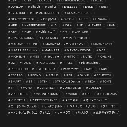
CSF
CTEK
DC PLUS
DCT RACING FLUID
DIXCEL
DUNLOP
Eibach
end.㏄
ENDLESS
ENKEI
ERST
EVENTURI
FTP MOTORSPORT
GEAR RACHIG OIL
GEAR STREET OIL
GruppeM
GYEON
H&R
Hankook
HRE
HYPERFORGED
IDI
IGLA
IID
ISWEEP
K&N
K&P
KMP
Kohlenstoff
KW
LAPTORR
LAYERED SOUND
LIQUI MOLY
M Performance
MACARS ECU TUNE
MACARSオリジナルフロアマット
MACARSマット
MAGA LIFE Battery
MANHART
MAXTON DESIGN
MCB
MICHELIN
MSS
Neutrale
NITTO
NUTEC
OHLINS
OZ
PAGID
PEDAL BOX
PIRELLI
PlasmaDirect
PLUG CONCEPT!
POTENZA
Powercraft
RAYS
Rdd
RECARO
REGNO
REMUS
RSR
Sabelt
SCHROTH
SMART
ST
STEK
STRADALE Design
TEXA
TOM’S
TPI
VARTA
VERSPIELT
VORSTEINER
VOSSEN
VREDESTEIN
WAGNER TUNING
WORK
XPEL
YOKOHAMA
YUPITERU
Z-PERFORMANCE
インコネル
オリジナルパーツ
カーボンバックシェル
サンダアボルト
パナメリカーナグリル
ブルーミラー
ペイントプロテクション・フィルム
マーベラス
リジカラ
電動サイドステップ