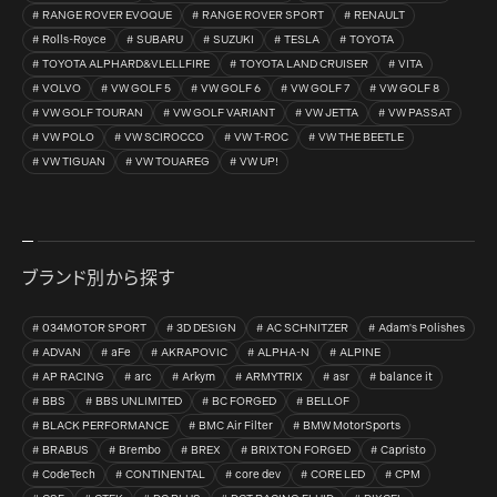
RANGE ROVER EVOQUE
RANGE ROVER SPORT
RENAULT
Rolls-Royce
SUBARU
SUZUKI
TESLA
TOYOTA
TOYOTA ALPHARD&VLELLFIRE
TOYOTA LAND CRUISER
VITA
VOLVO
VW GOLF 5
VW GOLF 6
VW GOLF 7
VW GOLF 8
VW GOLF TOURAN
VW GOLF VARIANT
VW JETTA
VW PASSAT
VW POLO
VW SCIROCCO
VW T-ROC
VW THE BEETLE
VW TIGUAN
VW TOUAREG
VW UP!
ブランド別から探す
034MOTOR SPORT
3D DESIGN
AC SCHNITZER
Adam's Polishes
ADVAN
aFe
AKRAPOVIC
ALPHA-N
ALPINE
AP RACING
arc
Arkym
ARMYTRIX
asr
balance it
BBS
BBS UNLIMITED
BC FORGED
BELLOF
BLACK PERFORMANCE
BMC Air Filter
BMW MotorSports
BRABUS
Brembo
BREX
BRIXTON FORGED
Capristo
CodeTech
CONTINENTAL
core dev
CORE LED
CPM