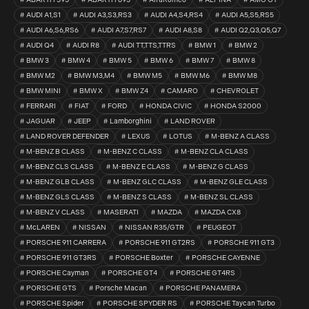
ABARTH 595
ABARTH 695
AlfaRomeo
ALPINA
AMG GT
AUDI A1,S1
AUDI A3,S3,RS3
AUDI A4,S4,RS4
AUDI A5,S5,RS5
AUDI A6,S6,RS6
AUDI A7,S7,RS7
AUDI A8,S8
AUDI Q2,Q3,Q5,Q7
AUDI Q4
AUDI R8
AUDI TT,TTS,TTRS
BMW 1
BMW 2
BMW 3
BMW 4
BMW 5
BMW 6
BMW 7
BMW 8
BMW M2
BMW M3,M4
BMW M5
BMW M6
BMW M8
BMW MINI
BMW X
BMW Z4
CAMARO
CHEVROLET
FERRARI
FIAT
FORD
HONDA CIVIC
HONDA S2000
JAGUAR
JEEP
Lamborghini
LAND ROVER
LAND ROVER DEFENDER
LEXUS
LOTUS
M-BENZ A CLASS
M-BENZ B CLASS
M-BENZ C CLASS
M-BENZ CLA CLASS
M-BENZ CLS CLASS
M-BENZ E CLASS
M-BENZ G CLASS
M-BENZ GLB CLASS
M-BENZ GLC CLASS
M-BENZ GLE CLASS
M-BENZ GLS CLASS
M-BENZ S CLASS
M-BENZ SL CLASS
M-BENZ V CLASS
MASERATI
MAZDA
MAZDA CX8
McLAREN
NISSAN
NISSAN R35/GTR
PEUGEOT
PORSCHE 911 CARRERA
PORSCHE 911 GT2RS
PORSCHE 911 GT3
PORSCHE 911 GT3RS
PORSCHE Boxter
PORSCHE CAYENNE
PORSCHE Cayman
PORSCHE GT4
PORSCHE GT4RS
PORSCHE GTS
Porsche Macan
PORSCHE PANAMERA
PORSCHE Spider
PORSCHE SPYDER RS
PORSCHE Taycan Turbo