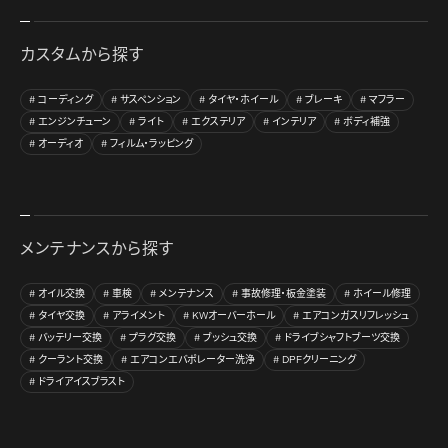
カスタムから探す
コーディング
サスペンション
タイヤ・ホイール
ブレーキ
マフラー
エンジンチューン
ライト
エクステリア
インテリア
ボディ補強
オーディオ
フィルム・ラッピング
メンテナンスから探す
オイル交換
車検
メンテナンス
事故修理・板金塗装
ホイール修理
タイヤ交換
アライメント
KWオーバーホール
エアコンガスリフレッシュ
バッテリー交換
プラグ交換
ブッシュ交換
ドライブシャフトブーツ交換
クーラント交換
エアコンエバポレーター洗浄
DPFクリーニング
ドライアイスブラスト