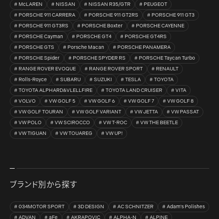
McLAREN
NISSAN
NISSAN R35/GTR
PEUGEOT
PORSCHE 911 CARRERA
PORSCHE 911 GT2RS
PORSCHE 911 GT3
PORSCHE 911 GT3RS
PORSCHE Boxter
PORSCHE CAYENNE
PORSCHE Cayman
PORSCHE GT4
PORSCHE GT4RS
PORSCHE GTS
Porsche Macan
PORSCHE PANAMERA
PORSCHE Spider
PORSCHE SPYDER RS
PORSCHE Taycan Turbo
RANGE ROVER EVOQUE
RANGE ROVER SPORT
RENAULT
Rolls-Royce
SUBARU
SUZUKI
TESLA
TOYOTA
TOYOTA ALPHARD&VLELLFIRE
TOYOTA LAND CRUISER
VITA
VOLVO
VW GOLF 5
VW GOLF 6
VW GOLF 7
VW GOLF 8
VW GOLF TOURAN
VW GOLF VARIANT
VW JETTA
VW PASSAT
VW POLO
VW SCIROCCO
VW T-ROC
VW THE BEETLE
VW TIGUAN
VW TOUAREG
VW UP!
ブランド別から探す
034MOTOR SPORT
3D DESIGN
AC SCHNITZER
Adam's Polishes
ADVAN
aFe
AKRAPOVIC
ALPHA-N
ALPINE