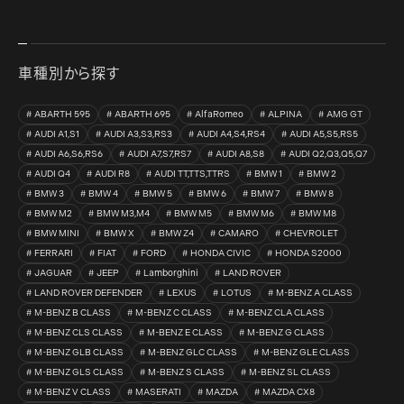
車種別から探す
ABARTH 595
ABARTH 695
AlfaRomeo
ALPINA
AMG GT
AUDI A1,S1
AUDI A3,S3,RS3
AUDI A4,S4,RS4
AUDI A5,S5,RS5
AUDI A6,S6,RS6
AUDI A7,S7,RS7
AUDI A8,S8
AUDI Q2,Q3,Q5,Q7
AUDI Q4
AUDI R8
AUDI TT,TTS,TTRS
BMW 1
BMW 2
BMW 3
BMW 4
BMW 5
BMW 6
BMW 7
BMW 8
BMW M2
BMW M3,M4
BMW M5
BMW M6
BMW M8
BMW MINI
BMW X
BMW Z4
CAMARO
CHEVROLET
FERRARI
FIAT
FORD
HONDA CIVIC
HONDA S2000
JAGUAR
JEEP
Lamborghini
LAND ROVER
LAND ROVER DEFENDER
LEXUS
LOTUS
M-BENZ A CLASS
M-BENZ B CLASS
M-BENZ C CLASS
M-BENZ CLA CLASS
M-BENZ CLS CLASS
M-BENZ E CLASS
M-BENZ G CLASS
M-BENZ GLB CLASS
M-BENZ GLC CLASS
M-BENZ GLE CLASS
M-BENZ GLS CLASS
M-BENZ S CLASS
M-BENZ SL CLASS
M-BENZ V CLASS
MASERATI
MAZDA
MAZDA CX8