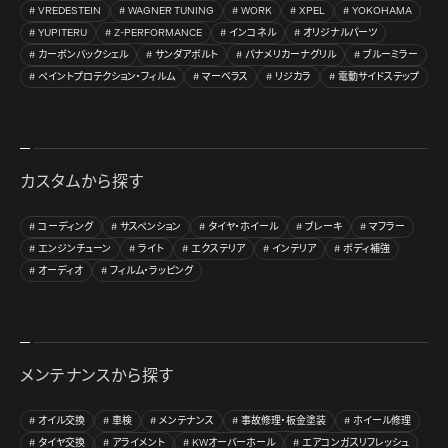
VREDESTEIN
WAGNER TUNING
WORK
XPEL
YOKOHAMA
YUPITERU
Z-PERFORMANCE
インコネル
オリジナルパーツ
カーボンバックシェル
サンダアボルト
パナメリカーナグリル
ブルーミラー
ペイントプロテクション・フィルム
マーベラス
リジカラ
電動サイドステップ
カスタムから探す
コーディング
サスペンション
タイヤ・ホイール
ブレーキ
マフラー
エンジンチューン
ライト
エクステリア
インテリア
ボディ補強
オーディオ
フィルム・ラッピング
メンテナンスから探す
オイル交換
車検
メンテナンス
事故修理・板金塗装
ホイール修理
タイヤ交換
アライメント
KWオーバーホール
エアコンガスリフレッシュ