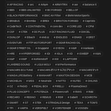
AP RACING
arc
Arkym
ARMYTRIX
asr
balance it
BBS
BBS UNLIMITED
BC FORGED
BELLOF
BLACK PERFORMANCE
BMC Air Filter
BMW MotorSports
BRABUS
Brembo
BREX
BRIXTON FORGED
Capristo
CodeTech
CONTINENTAL
core dev
CORE LED
CPM
CSF
CTEK
DC PLUS
DCT RACING FLUID
DIXCEL
DUNLOP
Eibach
end.㏄
ENDLESS
ENKEI
ERST
EVENTURI
FTP MOTORSPORT
GEAR RACHIG OIL
GEAR STREET OIL
GruppeM
GYEON
H&R
Hankook
HRE
HYPERFORGED
IDI
IGLA
IID
ISWEEP
K&N
K&P
KMP
Kohlenstoff
KW
LAPTORR
LAYERED SOUND
LIQUI MOLY
M Performance
MACARS ECU TUNE
MACARSオリジナルフロアマット
MACARSマット
MAGA LIFE Battery
MANHART
MAXTON DESIGN
MCB
MICHELIN
MSS
Neutrale
NITTO
NUTEC
OHLINS
OZ
PAGID
PEDAL BOX
PIRELLI
PlasmaDirect
PLUG CONCEPT!
POTENZA
Powercraft
RAYS
Rdd
RECARO
REGNO
REMUS
RSR
Sabelt
SCHROTH
SMART
ST
STEK
STRADALE Design
TEXA
TOM’S
TPI
VARTA
VERSPIELT
VORSTEINER
VOSSEN