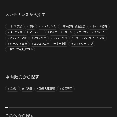
メンテナンスから探す
オイル交換
車検
メンテナンス
事故修理・板金塗装
ホイール修理
タイヤ交換
アライメント
KWオーバーホール
エアコンガスリフレッシュ
バッテリー交換
プラグ交換
ブッシュ交換
ドライブシャフトブーツ交換
クーラント交換
エアコンエバポレーター洗浄
DPFクリーニング
ドライアイスブラスト
車両販売から探す
ご成約
ご納車
新着入庫車輌
買取査定
その他から探す