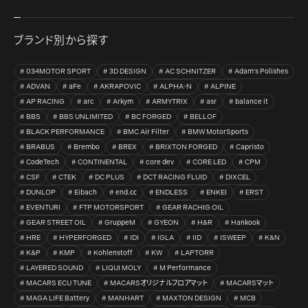
ブランド別から探す
034MOTOR SPORT
3D DESIGN
AC SCHNITZER
Adam's Polishes
ADVAN
aFe
AKRAPOVIC
ALPHA-N
ALPINE
AP RACING
arc
Arkym
ARMYTRIX
asr
balance it
BBS
BBS UNLIMITED
BC FORGED
BELLOF
BLACK PERFORMANCE
BMC Air Filter
BMW MotorSports
BRABUS
Brembo
BREX
BRIXTON FORGED
Capristo
CodeTech
CONTINENTAL
core dev
CORE LED
CPM
CSF
CTEK
DC PLUS
DCT RACING FLUID
DIXCEL
DUNLOP
Eibach
end.㏄
ENDLESS
ENKEI
ERST
EVENTURI
FTP MOTORSPORT
GEAR RACHIG OIL
GEAR STREET OIL
GruppeM
GYEON
H&R
Hankook
HRE
HYPERFORGED
IDI
IGLA
IID
ISWEEP
K&N
K&P
KMP
Kohlenstoff
KW
LAPTORR
LAYERED SOUND
LIQUI MOLY
M Performance
MACARS ECU TUNE
MACARSオリジナルフロアマット
MACARSマット
MAGA LIFE Battery
MANHART
MAXTON DESIGN
MCB