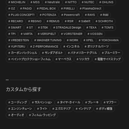
MICHELIN
MSS
Neutrale
NITTO
NUTEC
OHLINS
OZ
PAGID
PEDAL BOX
PIRELLI
PlasmaDirect
PLUG CONCEPT!
POTENZA
Powercraft
RAYS
Rdd
RECARO
REGNO
REMUS
RSR
Sabelt
SCHROTH
SMART
ST
STEK
STRADALE Design
TEXA
TOM’S
TPI
VARTA
VERSPIELT
VORSTEINER
VOSSEN
VREDESTEIN
WAGNER TUNING
WORK
XPEL
YOKOHAMA
YUPITERU
Z-PERFORMANCE
インコネル
オリジナルパーツ
カーボンバックシェル
サンダアボルト
パナメリカーナグリル
ブルーミラー
ペイントプロテクション・フィルム
マーベラス
リジカラ
電動サイドステップ
カスタムから探す
コーディング
サスペンション
タイヤ・ホイール
ブレーキ
マフラー
エンジンチューン
ライト
エクステリア
インテリア
ボディ補強
オーディオ
フィルム・ラッピング