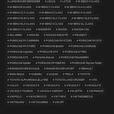
LAND ROVER DEFENDER
LEXUS
LOTUS
M-BENZ A CLASS
M-BENZ B CLASS
M-BENZ C CLASS
M-BENZ CLA CLASS
M-BENZ CLS CLASS
M-BENZ E CLASS
M-BENZ G CLASS
M-BENZ GLB CLASS
M-BENZ GLC CLASS
M-BENZ GLE CLASS
M-BENZ GLS CLASS
M-BENZ S CLASS
M-BENZ SL CLASS
M-BENZ V CLASS
MASERATI
MAZDA
MAZDA CX8
McLAREN
NISSAN
NISSAN R35/GTR
PEUGEOT
PORSCHE 911 CARRERA
PORSCHE 911 GT2RS
PORSCHE 911 GT3
PORSCHE 911 GT3RS
PORSCHE Boxter
PORSCHE CAYENNE
PORSCHE Cayman
PORSCHE GT4
PORSCHE GT4RS
PORSCHE GTS
Porsche Macan
PORSCHE PANAMERA
PORSCHE Spider
PORSCHE SPYDER RS
PORSCHE Taycan Turbo
RANGE ROVER EVOQUE
RANGE ROVER SPORT
RENAULT
Rolls-Royce
SUBARU
SUZUKI
TESLA
TOYOTA
TOYOTA ALPHARD&VLELLFIRE
TOYOTA LAND CRUISER
VITA
VOLVO
VW GOLF 5
VW GOLF 6
VW GOLF 7
VW GOLF 8
VW GOLF TOURAN
VW GOLF VARIANT
VW JETTA
VW PASSAT
VW POLO
VW SCIROCCO
VW T-ROC
VW THE BEETLE
VW TIGUAN
VW TOUAREG
VW UP!