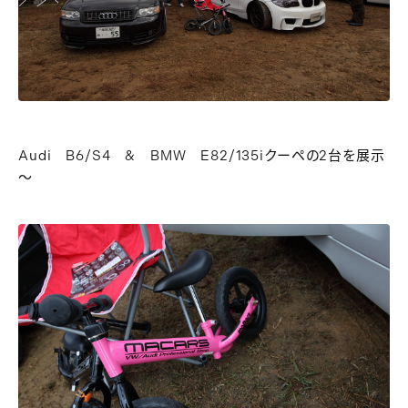
Audi B6/S4 & BMW E82/135iクーペの2台を展示
～