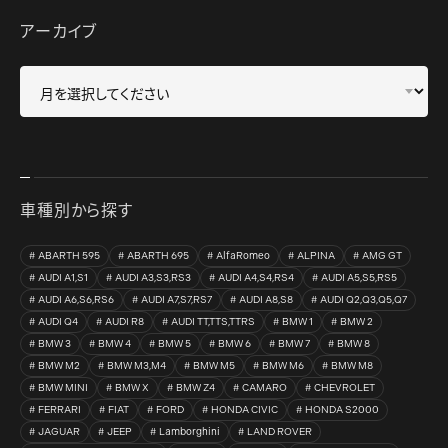
アーカイブ
車種別から探す
ABARTH 595
ABARTH 695
AlfaRomeo
ALPINA
AMG GT
AUDI A1,S1
AUDI A3,S3,RS3
AUDI A4,S4,RS4
AUDI A5,S5,RS5
AUDI A6,S6,RS6
AUDI A7,S7,RS7
AUDI A8,S8
AUDI Q2,Q3,Q5,Q7
AUDI Q4
AUDI R8
AUDI TT,TTS,TTRS
BMW 1
BMW 2
BMW 3
BMW 4
BMW 5
BMW 6
BMW 7
BMW 8
BMW M2
BMW M3,M4
BMW M5
BMW M6
BMW M8
BMW MINI
BMW X
BMW Z4
CAMARO
CHEVROLET
FERRARI
FIAT
FORD
HONDA CIVIC
HONDA S2000
JAGUAR
JEEP
Lamborghini
LAND ROVER