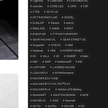
Capristo
CodeTech
CONTINENTAL
core dev
CORE LED
CPM
CSF
CTEK
DC PLUS
DCT RACING FLUID
DIXCEL
DUNLOP
Eibach
end.㏄
ENDLESS
ENKEI
ERST
EVENTURI
FTP MOTORSPORT
GEAR RACHIG OIL
GEAR STREET OIL
GruppeM
GYEON
H&R
Hankook
HRE
HYPERFORGED
IDI
IGLA
IID
ISWEEP
K&N
K&P
KMP
Kohlenstoff
KW
LAPTORR
LAYERED SOUND
LIQUI MOLY
M Performance
MACARS ECU TUNE
MACARSオリジナルフロアマット
MACARSマット
MAGA LIFE Battery
MANHART
MAXTON DESIGN
MCB
MICHELIN
MSS
Neutrale
NITTO
NUTEC
OHLINS
OZ