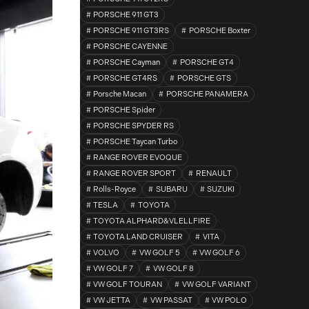
PORSCHE 911 GT3
PORSCHE 911 GT3RS
PORSCHE Boxter
PORSCHE CAYENNE
PORSCHE Cayman
PORSCHE GT4
PORSCHE GT4RS
PORSCHE GTS
Porsche Macan
PORSCHE PANAMERA
PORSCHE Spider
PORSCHE SPYDER RS
PORSCHE Taycan Turbo
RANGE ROVER EVOQUE
RANGE ROVER SPORT
RENAULT
Rolls-Royce
SUBARU
SUZUKI
TESLA
TOYOTA
TOYOTA ALPHARD&VLELLFIRE
TOYOTA LAND CRUISER
VITA
VOLVO
VW GOLF 5
VW GOLF 6
VW GOLF 7
VW GOLF 8
VW GOLF TOURAN
VW GOLF VARIANT
VW JETTA
VW PASSAT
VW POLO