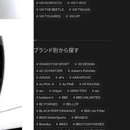
VW SCIROCCO
VW T-ROC
VW THE BEETLE
VW TIGUAN
VW TOUAREG
VW UP!
ブランド別から探す
034MOTOR SPORT
3D DESIGN
AC SCHNITZER
Adam's Polishes
ADVAN
aFe
AKRAPOVIC
ALPHA-N
ALPINE
AP RACING
arc
Arkym
ARMYTRIX
asr
balance it
BBS
BBS UNLIMITED
BC FORGED
BELLOF
BLACK PERFORMANCE
BMC Air Filter
BMW MotorSports
BRABUS
Brembo
BREX
BRIXTON FORGED