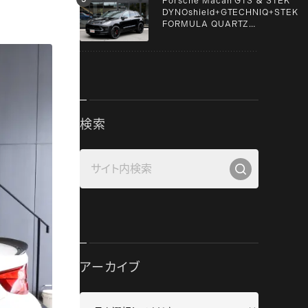
Porsche Macan GTS ＆ STEK
DYNOshield+GTECHNIQ+STEK
FORMULA QUARTZ
Graphene+clear guard！！
検索
アーカイブ