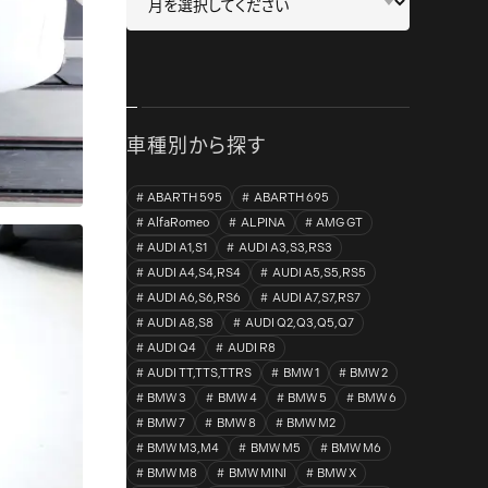
車種別から探す
ABARTH 595
ABARTH 695
AlfaRomeo
ALPINA
AMG GT
AUDI A1,S1
AUDI A3,S3,RS3
AUDI A4,S4,RS4
AUDI A5,S5,RS5
AUDI A6,S6,RS6
AUDI A7,S7,RS7
AUDI A8,S8
AUDI Q2,Q3,Q5,Q7
AUDI Q4
AUDI R8
AUDI TT,TTS,TTRS
BMW 1
BMW 2
BMW 3
BMW 4
BMW 5
BMW 6
BMW 7
BMW 8
BMW M2
BMW M3,M4
BMW M5
BMW M6
BMW M8
BMW MINI
BMW X