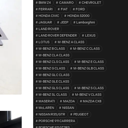
BMW Z4
CAMARO
CHEVROLET
FERRARI
FIAT
FORD
HONDA CIVIC
HONDA S2000
JAGUAR
JEEP
Lamborghini
LAND ROVER
LAND ROVER DEFENDER
LEXUS
LOTUS
M-BENZ A CLASS
M-BENZ B CLASS
M-BENZ C CLASS
M-BENZ CLA CLASS
M-BENZ CLS CLASS
M-BENZ E CLASS
M-BENZ G CLASS
M-BENZ GLB CLASS
M-BENZ GLC CLASS
M-BENZ GLE CLASS
M-BENZ GLS CLASS
M-BENZ S CLASS
M-BENZ SL CLASS
M-BENZ V CLASS
MASERATI
MAZDA
MAZDA CX8
McLAREN
NISSAN
NISSAN R35/GTR
PEUGEOT
PORSCHE 911 CARRERA
PORSCHE 911 GT2RS