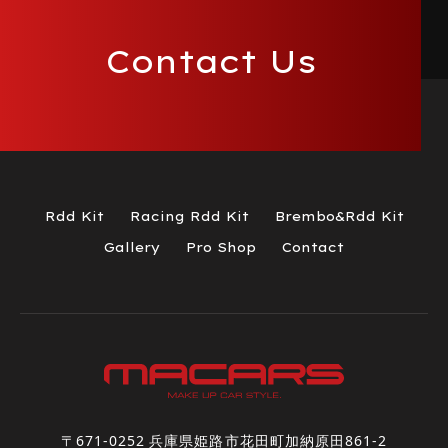
Contact Us
Rdd Kit
Racing Rdd Kit
Brembo&Rdd Kit
Gallery
Pro Shop
Contact
〒671-0252 兵庫県姫路市花田町加納原田861-2